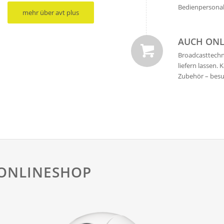
Bedienpersonal
mehr über avt plus
AUCH ONL
Broadcasttechn
liefern lassen
Zubehör – bes
 ONLINESHOP