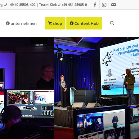
g:
+49 40 85503-400 | Team Kiel:
+49 431 25985-0
unternehmen
shop
Content Hub