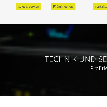
sales & service
Onlineshop
rental s
TECHNIK UND SE
Profit