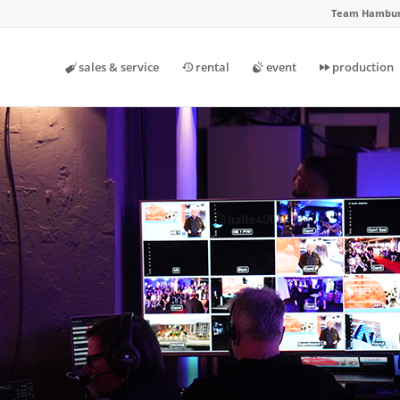
Team Hambur
sales & service
rental
event
production