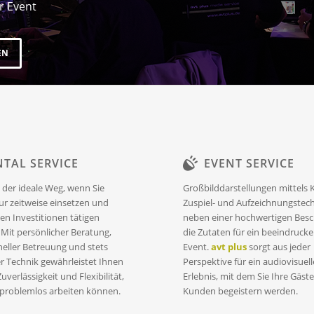
r Event
EN
NTAL SERVICE
EVENT SERVICE
t der ideale Weg, wenn Sie
Großbilddarstellungen mittels 
ur zeitweise einsetzen und
Zuspiel- und Aufzeichnungstech
en Investitionen tätigen
neben einer hochwertigen Besc
Mit persönlicher Beratung,
die Zutaten für ein beeindruck
neller Betreuung und stets
Event.
avt plus
sorgt aus jeder
r Technik gewährleistet Ihnen
Perspektive für ein audiovisuell
uverlässigkeit und Flexibilität,
Erlebnis, mit dem Sie Ihre Gäst
 problemlos arbeiten können.
Kunden begeistern werden.