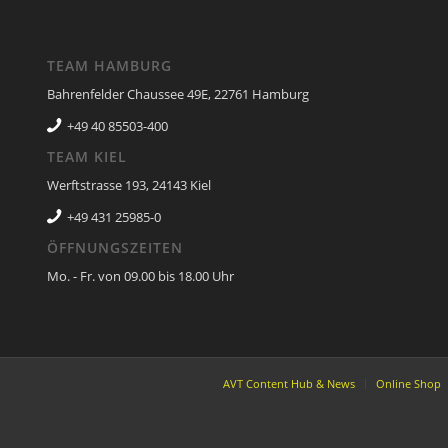
TEAM HAMBURG
Bahrenfelder Chaussee 49E, 22761 Hamburg
+49 40 85503-400
TEAM KIEL
Werftstrasse 193, 24143 Kiel
+49 431 25985-0
ÖFFNUNGSZEITEN
Mo. - Fr. von 09.00 bis 18.00 Uhr
AVT Content Hub & News
Online Shop