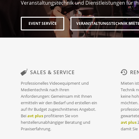
Veranstaltungstechnik und Dienstleistungen für Ih
EVENT SERVICE
VERANSTALTUNGSTECHNIK MIET
SALES & SERVICE
RE
Professionelles Videoequipment und
Mieten is
Medientechnik nach Ihren
Technik n
Anforderungen: Gemeinsam mit Ihnen
keine hoh
ermitteln wir den Bedarf und erstellen ein
möchten. 
auf Ihr Budget zugeschnittenes Angebot.
professio
Bei
avt plus
profitieren Sie von
gewartete
herstellerunabhängiger Beratung und
avt plus
Z
Praxiserfahrung.
damit Sie