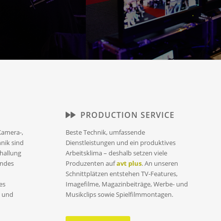
PRODUCTION SERVICE
Kamera-,
Beste Technik, umfassende
nik sind
Dienstleistungen und ein produktives
hallung
Arbeitsklima – deshalb setzen viele
endes
Produzenten auf
avt plus
. An unseren
Schnittplätzen entstehen TV-Features,
es
Imagefilme, Magazinbeiträge, Werbe- und
e und
Musikclips sowie Spielfilmmontagen.