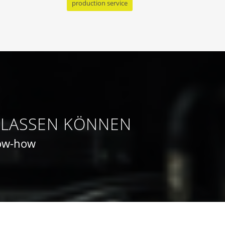
production service
ERLASSEN KÖNNEN
now-how