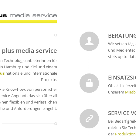
BERATUNG
Wir setzen tägl
 plus media service
und Medientech
stets up to dat
n Technologieanbieterinnen für
 in Hamburg und Kiel und einem
lus
nationale und internationale
EINSATZS
Projekte.
Ob als Lieferze
xis-Know-how, von persönlicher
unserem
Mietb
rvice-Angebot, das sich über all
inen flexiblen und verlässlichen
nsche und Anforderungen eingeht.
SERVICE V
Bei Bedarf grei
mieten Sie Tech
der
Produktion