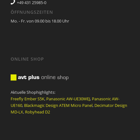
+49 431 25985-0
ÖFFNUNGSZEITEN
Mo. - Fr. von 09.00 bis 18.00 Uhr
ONLINE SHOP
Aktuelle Shophighlights:
Freefly Ember S5K
,
Panasonic AW-UE30WEJ
,
Panasonic AW-
UE160
,
Blackmagic Design ATEM Micro Panel
,
Decimator Design
MD-LX
,
Robyhead D2