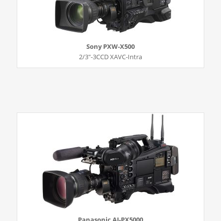
Sony PXW-X500
2/3″-3CCD XAVC-Intra
Panasonic AJ-PX5000