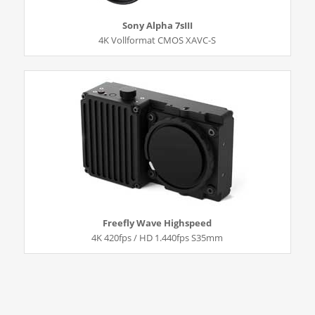
Sony Alpha 7sIII
4K Vollformat CMOS XAVC-S
Freefly Wave Highspeed
4K 420fps / HD 1.440fps S35mm