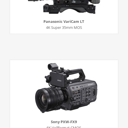
Panasonic VariCam LT
4K Super 35mm MOS
Sony PXW-FX9
6K Vollformat CMOS