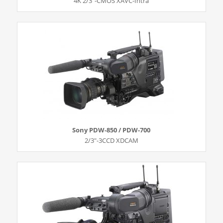
4K 2/3″-CMOS XAVC-Intra
Sony PDW-850 / PDW-700
2/3″-3CCD XDCAM