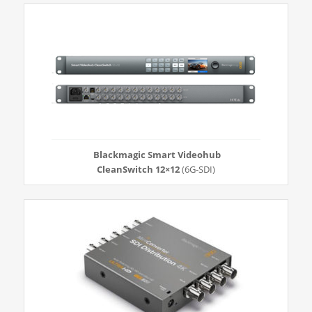
Blackmagic Smart Videohub
CleanSwitch 12×12
(6G-SDI)