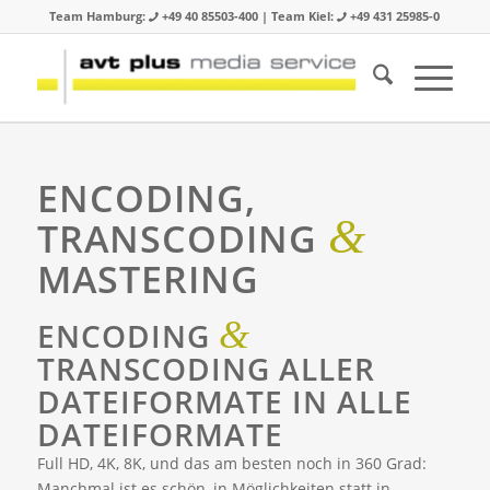
Team Hamburg:
+49 40 85503-400 | Team Kiel:
+49 431 25985-0
ENCODING,
&
TRANSCODING
MASTERING
&
ENCODING
TRANSCODING ALLER
DATEIFORMATE IN ALLE
DATEIFORMATE
Full HD, 4K, 8K, und das am besten noch in 360 Grad:
Manchmal ist es schön, in Möglichkeiten statt in