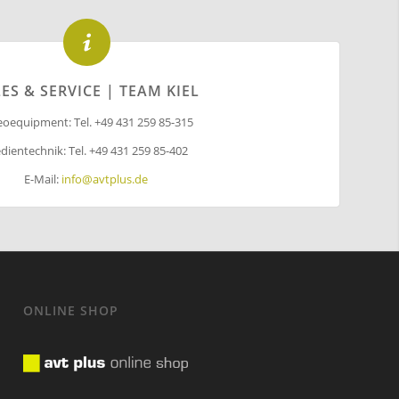
ES & SERVICE | TEAM KIEL
eoequipment: Tel. +49 431 259 85-315
dientechnik: Tel. +49 431 259 85-402
E-Mail:
info@avtplus.de
ONLINE SHOP