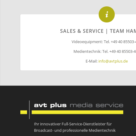
SALES & SERVICE | TEAM H
Videoequipment: Tel. +49 40 85503-
Medientechnik: Tel. +49 40 85503-
E-Mail:
info@avtplus.de
Ihr innovativer Full-Service-Dienstleister für
Broadcast- und professionelle Medientechnik