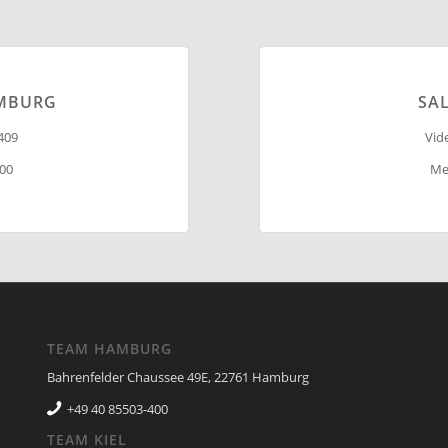
AMBURG
SAL
409
Vid
400
Me
TEAM HAMBURG
Bahrenfelder Chaussee 49E, 22761 Hamburg
+49 40 85503-400
TEAM KIEL